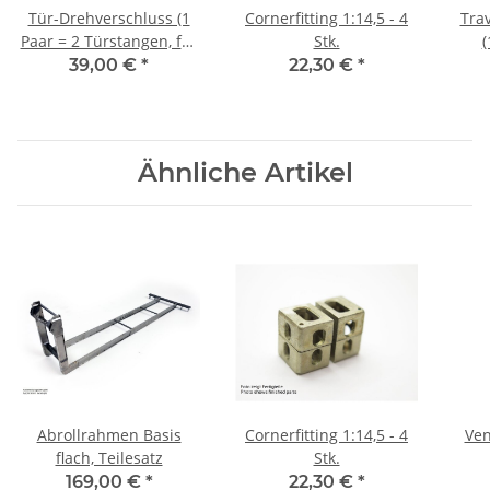
Tür-Drehverschluss (1
Cornerfitting 1:14,5 - 4
Trav
Paar = 2 Türstangen, für
Stk.
(
M1)
39,00 €
*
22,30 €
*
Ähnliche Artikel
Abrollrahmen Basis
Cornerfitting 1:14,5 - 4
Ven
flach, Teilesatz
Stk.
169,00 €
*
22,30 €
*