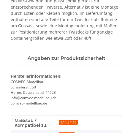
ein M3-Gewinde und passt somit perfekt zur
entsprechenden Traverse. Alternativ ist eine Montage
durch Löten oder Kleben möglich. Im Lieferumfang
enthalten sind alle Teile für ein Twistlock als Rohteile
am Gussast, sowie eine Montageanleitung mit Maßen
zur Positionierung mehrerer Twistlocks für gängige
Containergrößen wie etwa 20ft oder 40ft.
Angaben zur Produktsicherheit
Herstellerinformationen:
COMVEC-Modellbau
Schaeferstr. 60
Herne, Deutschland, 44623
info@comvec-modellbau.de
comvec-modellbau.de
Maßstab /
1:14,5 1:16
Kompatibel zu: