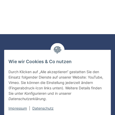
Newsletter Abonnieren
Wie wir Cookies & Co nutzen
Bitte senden Sie mir entsprechend Ihrer
Datenschutzerklärung
regelmäßig und jederzeit widerruflich
Durch Klicken auf „Alle akzeptieren“ gestatten Sie den
Informationen zu Ihrem Produktsortiment per E-Mail zu.
Einsatz folgender Dienste auf unserer Website: YouTube,
Vimeo. Sie können die Einstellung jederzeit ändern
Abonnieren
(Fingerabdruck-Icon links unten). Weitere Details finden
Sie unter
Konfigurieren
und in unserer
Datenschutzerklärung
.
Informationen
Impressum
|
Datenschutz