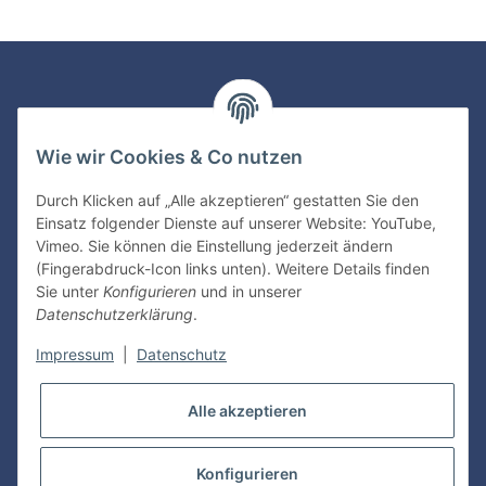
Newsletter Abonnieren
Wie wir Cookies & Co nutzen
Bitte senden Sie mir entsprechend Ihrer
Datenschutzerklärung
regelmäßig und jederzeit widerruflich
Durch Klicken auf „Alle akzeptieren“ gestatten Sie den
Informationen zu Ihrem Produktsortiment per E-Mail zu.
Einsatz folgender Dienste auf unserer Website: YouTube,
Vimeo. Sie können die Einstellung jederzeit ändern
Abonnieren
(Fingerabdruck-Icon links unten). Weitere Details finden
Sie unter
Konfigurieren
und in unserer
Datenschutzerklärung
.
Informationen
Impressum
|
Datenschutz
Gesetzliche Informationen
Alle akzeptieren
Konfigurieren