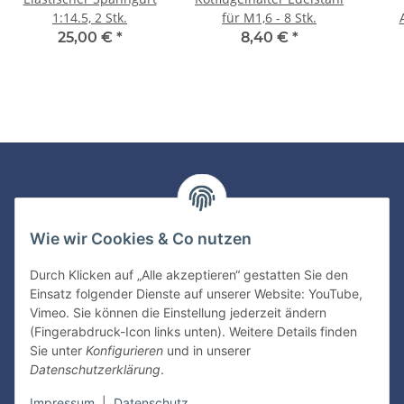
1:14.5, 2 Stk.
für M1,6 - 8 Stk.
25,00 €
*
8,40 €
*
Newsletter Abonnieren
Wie wir Cookies & Co nutzen
Bitte senden Sie mir entsprechend Ihrer
Datenschutzerklärung
regelmäßig und jederzeit widerruflich
Durch Klicken auf „Alle akzeptieren“ gestatten Sie den
Informationen zu Ihrem Produktsortiment per E-Mail zu.
Einsatz folgender Dienste auf unserer Website: YouTube,
Vimeo. Sie können die Einstellung jederzeit ändern
Abonnieren
(Fingerabdruck-Icon links unten). Weitere Details finden
Sie unter
Konfigurieren
und in unserer
Datenschutzerklärung
.
Informationen
Impressum
|
Datenschutz